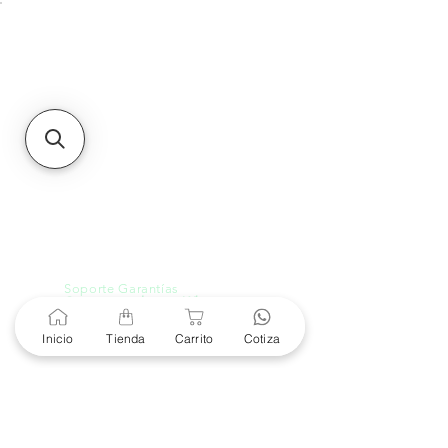
Unidad de atención a
Sucursales
MXL
Calle del Hospital No.
299Centro Cívico y Comercial
21000, Mexicali, B.C.
HMO
Blvd. Progreso 185, Villa
del Cortes, 83105 Hermosillo,
Son.
contacto@e-proconsa.com
Servicio al Cliente
Mexicali Hermosillo
+52 686 904-4444
Soporte Garantías
Contacto solo por Whatsapp
+52 686 216 2330
Inicio
Tienda
Carrito
Cotiza
Cotizaciones y Soporte