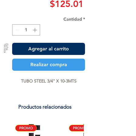
Precio
$125.01
Cantidad
*
a
F
ic
h
a
T
é
c
n
ic
Agregar al carrito
Realizar compra
TUBO STEEL 3/4" X 10-3MTS
Productos relacionados
PROMO
PROMO