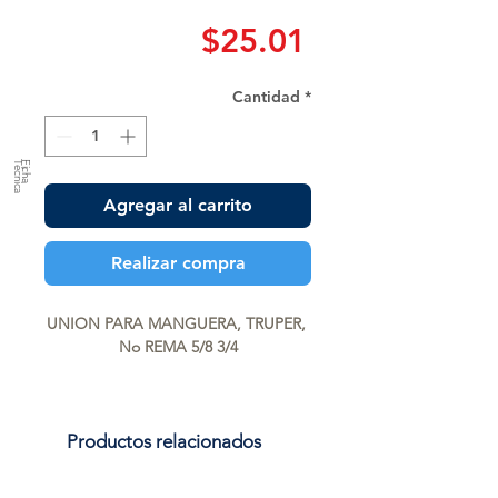
Precio
$25.01
Cantidad
*
a
F
ic
h
a
T
é
c
n
ic
Agregar al carrito
Realizar compra
UNION PARA MANGUERA, TRUPER, 
No REMA 5/8 3/4
Productos relacionados