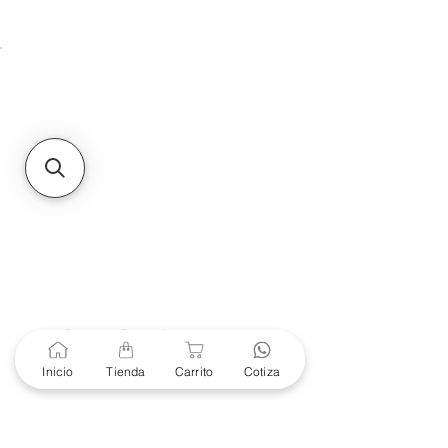
Unidad de atención a
Sucursales
MXL
Calle del Hospital No.
299Centro Cívico y Comercial
21000, Mexicali, B.C.
HMO
Blvd. Progreso 185, Villa
del Cortes, 83105 Hermosillo,
Son.
contacto@e-proconsa.com
Servicio al Cliente
Mexicali Hermosillo
+52 686 904-4444
Soporte Garantías
Contacto solo por Whatsapp
Inicio
Tienda
Carrito
Cotiza
+52 686 216 2330