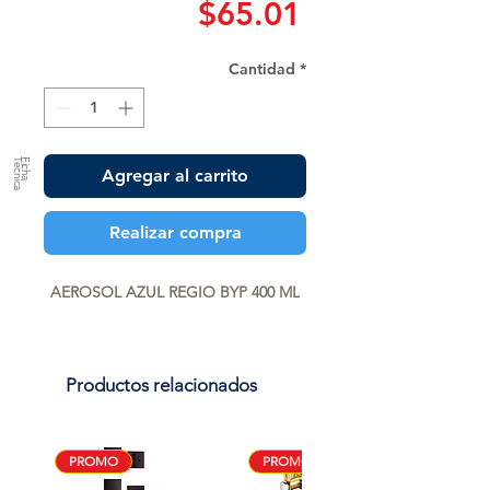
Precio
$65.01
Cantidad
*
a
F
ic
h
a
T
é
c
n
ic
Agregar al carrito
Realizar compra
AEROSOL AZUL REGIO BYP 400 ML
Productos relacionados
PROMO
PROMO