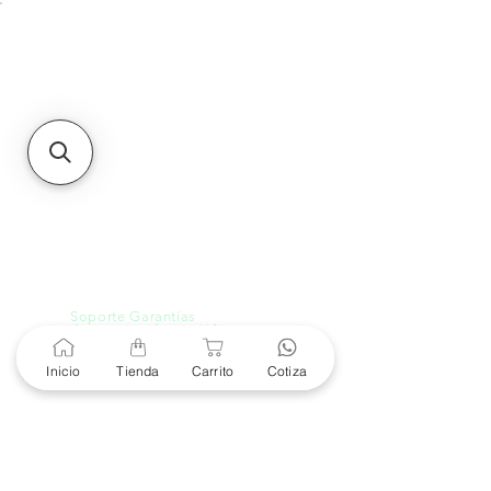
Unidad de atención a
Sucursales
MXL
Calle del Hospital No.
299Centro Cívico y Comercial
21000, Mexicali, B.C.
HMO
Blvd. Progreso 185, Villa
del Cortes, 83105 Hermosillo,
Son.
contacto@e-proconsa.com
Servicio al Cliente
Mexicali Hermosillo
+52 686 904-4444
Soporte Garantías
Contacto solo por Whatsapp
+52 686 216 2330
Inicio
Tienda
Carrito
Cotiza
Cotizaciones y Soporte