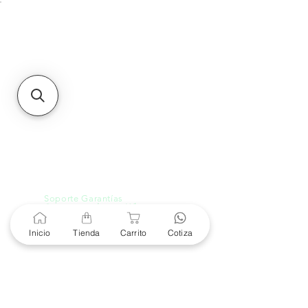
Unidad de atención a
Sucursales
MXL
Calle del Hospital No.
299Centro Cívico y Comercial
21000, Mexicali, B.C.
HMO
Blvd. Progreso 185, Villa
del Cortes, 83105 Hermosillo,
Son.
contacto@e-proconsa.com
Servicio al Cliente
Mexicali Hermosillo
+52 686 904-4444
Soporte Garantías
Contacto solo por Whatsapp
+52 686 216 2330
Inicio
Tienda
Carrito
Cotiza
Cotizaciones y Soporte