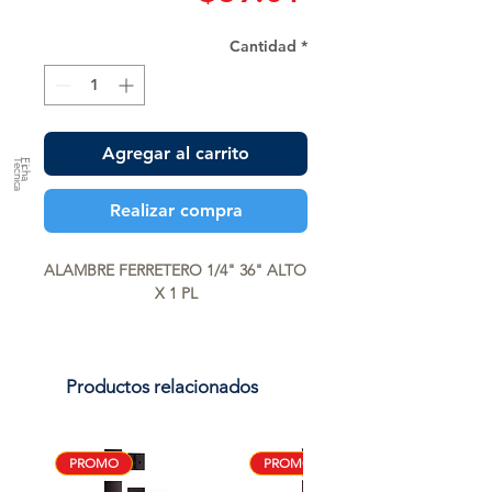
Cantidad
*
Agregar al carrito
a
F
ic
h
a
T
é
c
n
ic
Realizar compra
ALAMBRE FERRETERO 1/4" 36" ALTO  
X 1 PL
Productos relacionados
PROMO
PROMO