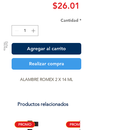
Precio
$26.01
Cantidad
*
a
F
ic
h
a
T
é
c
n
ic
Agregar al carrito
Realizar compra
ALAMBRE ROMEX 2 X 14 ML
Productos relacionados
PROMO
PROMO