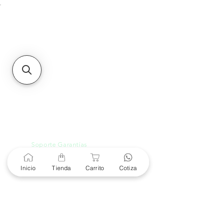
Unidad de atención a
Sucursales
MXL
Calle del Hospital No.
299Centro Cívico y Comercial
21000, Mexicali, B.C.
HMO
Blvd. Progreso 185, Villa
del Cortes, 83105 Hermosillo,
Son.
contacto@e-proconsa.com
Servicio al Cliente
Mexicali Hermosillo
+52 686 904-4444
Soporte Garantías
Contacto solo por Whatsapp
+52 686 216 2330
Inicio
Tienda
Carrito
Cotiza
Cotizaciones y Soporte