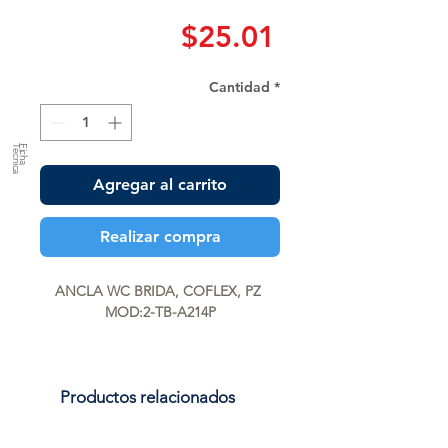
Precio
$25.01
Cantidad
*
a
F
ic
h
a
T
é
c
n
ic
Agregar al carrito
Realizar compra
ANCLA WC BRIDA, COFLEX, PZ 
MOD:2-TB-A214P
Productos relacionados