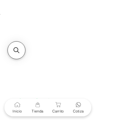
Unidad de atención a
Sucursales
MXL
Calle del Hospital No.
299Centro Cívico y Comercial
21000, Mexicali, B.C.
HMO
Blvd. Progreso 185, Villa
del Cortes, 83105 Hermosillo,
Son.
contacto@e-proconsa.com
Servicio al Cliente
Mexicali Hermosillo
+52 686 904-4444
Soporte Garantías
Contacto solo por Whatsapp
Inicio
Tienda
Carrito
Cotiza
+52 686 216 2330