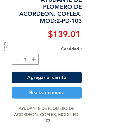
PLOMERO DE
ACORDEON, COFLEX,
MOD:2-PD-103
Precio
$139.01
a
F
ic
h
a
T
é
c
n
ic
Cantidad
*
Agregar al carrito
Realizar compra
AYUDANTE DE PLOMERO DE 
ACORDEON, COFLEX, MOD:2-PD-
103