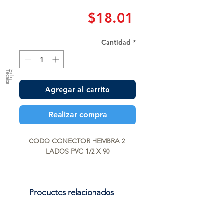
Precio
$18.01
Cantidad
*
a
F
ic
h
a
T
é
c
n
ic
Agregar al carrito
Realizar compra
CODO CONECTOR HEMBRA 2 
LADOS PVC 1/2 X 90
Productos relacionados