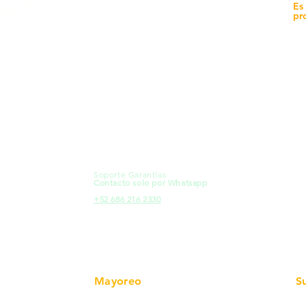
yecto
Unidad de atención a
Es
Sucursales
pr
MXL
Calle del Hospital No.
Có
299Centro Cívico y Comercial
21000, Mexicali, B.C.
Ma
HMO
Blvd. Progreso 185, Villa del
Em
Cortes, 83105 Hermosillo, Son.
Re
contacto@e-proconsa.com
Pr
Servicio al Cliente
Mexicali Hermosillo
Ub
+52 686 904-4444
Fac
Soporte Garantías
HMO
Contacto solo por Whatsapp
Pro
+52 686 216 2330
Mayoreo
S