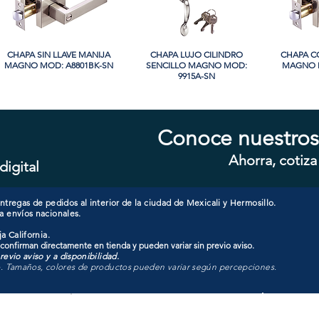
CHAPA SIN LLAVE MANIJA
Vista rápida
CHAPA LUJO CILINDRO
Vista rápida
CHAPA C
Vi
MAGNO MOD: A8801BK-SN
SENCILLO MAGNO MOD:
MAGNO M
9915A-SN
PROMO
PROMO
Conoce nuestros
Ahorra, cotiza
digital
CHAPA CON LLAVE MAGNO
Vista rápida
CHAPA LUJO CILINDRO
Vista rápida
CHAPA C
Vi
MOD: 607ET-SS
SENCILLO MAGNO MOD:
MAGNO M
9928A-ORB
tregas de pedidos al interior de la ciudad de Mexicali y Hermosillo.
a envíos nacionales.
a California.
 confirman directamente en tienda y pueden variar sin previo aviso.
evio aviso y a disponibilidad.
o. Tamaños, colores de productos pueden variar según percepciones.