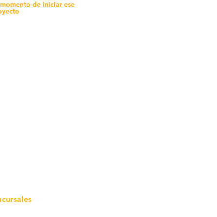
 momento de iniciar ese
oyecto
mo in
stalar
teriales para Construcción
pleo Proconsa
modela con crédito
omociones y descuentos
icaciones
turación
ductos de Ferretería
ucursales