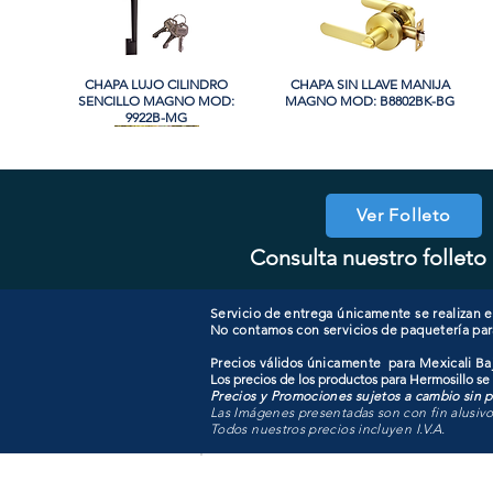
CHAPA LUJO CILINDRO
Vista rápida
CHAPA SIN LLAVE MANIJA
Vista rápida
SENCILLO MAGNO MOD:
MAGNO MOD: B8802BK-BG
9922B-MG
Ver Folleto
Consulta nuestro folleto 
COOLER PORTATIL 40 LITROS
CHAPA CILINDRO DOBLE
Vista rápida
Vista rápida
CHAPA COMBO CILINDRO
CHAPA LUJO CILINDRO
Vista rápida
Vista rápida
MAGNO MOD: D102-SS
ATIK MOD: F3700
SENCILLO MAGNO MOD:
SENCILLO MAGNO MOD:
607ET+D101-SS
9922A-SN
Servicio de entrega únicamente se realizan en
No contamos con servicios de paquetería par
Precios válidos únicamente para Mexicali Baj
Los precios de los productos para Hermosillo se
Precios y Promociones sujetos a cambio sin pr
Las Imágenes presentadas son con fin alusiv
Todos nuestros precios incluyen I.V.A.