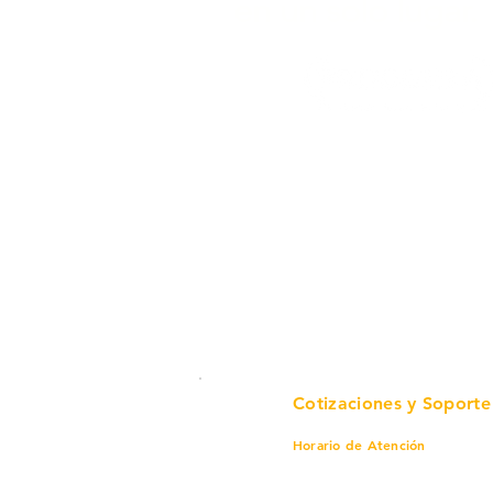
en un solo lugar.
Cotizaciones y Soporte
Horario de Atención
Lunes a viernes
8 am a 6 pm