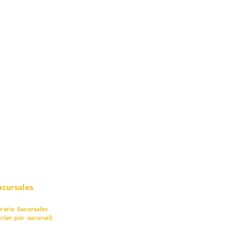
mo in
stalar
teriales para Construcción
pleo Proconsa
modela con crédito
omociones y descuentos
icaciones
turación
ductos de Ferretería
ucursales
rario Sucursales
arían por sucursal)