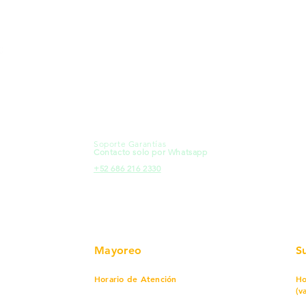
MXL
Calle del Hospital No.
Có
299Centro Cívico y Comercial
21000, Mexicali, B.C.
Ma
HMO
Blvd. Progreso 185, Villa del
Em
Cortes, 83105 Hermosillo, Son.
Re
contacto@e-proconsa.com
Pr
Servicio al Cliente
Mexicali Hermosillo
Ub
+52 686 904-4444
Fac
Soporte Garantías
HMO
Contacto solo por Whatsapp
Pro
+52 686 216 2330
Mayoreo
S
Horario de Atención
Ho
(v
Lunes a viernes
7 am a 5:30 pm