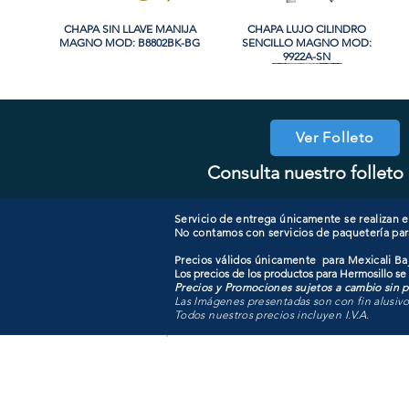
CHAPA SIN LLAVE MANIJA
Vista rápida
CHAPA LUJO CILINDRO
Vista rápida
MAGNO MOD: B8802BK-BG
SENCILLO MAGNO MOD:
9922A-SN
PROMO
PROMO
Ver Folleto
Consulta nuestro folleto 
CHAPA CON LLAVE MAGNO
CHAPA LUJO CILINDRO
Vista rápida
Vista rápida
COOLER PORTATIL 40 LITROS
CHAPA CON LLAVE MANIJA
Vista rápida
Vista rápida
SENCILLO MAGNO MOD:
MOD: 607ET-SS
MAGNO MOD: B8802ET-BG
ATIK MOD: F3700
9922B-MG
Servicio de entrega únicamente se realizan en
No contamos con servicios de paquetería par
Precios válidos únicamente para Mexicali Baj
Los precios de los productos para Hermosillo se
Precios y Promociones sujetos a cambio sin pr
Las Imágenes presentadas son con fin alusiv
Todos nuestros precios incluyen I.V.A.
Todo para tu pro