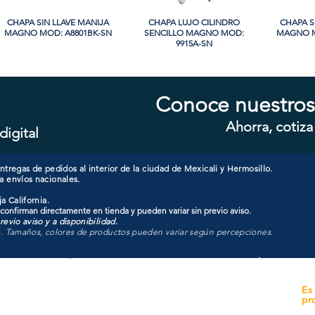
CHAPA SIN LLAVE MANIJA
Vista rápida
CHAPA LUJO CILINDRO
Vista rápida
CHAPA S
Vi
MAGNO MOD: A8801BK-SN
SENCILLO MAGNO MOD:
MAGNO M
9915A-SN
Conoce nuestros
Ahorra, cotiza
digital
CHAPA CON LLAVE MANIJA
Vista rápida
CHAPA CON LLAVE MANIJA
Vista rápida
CHAPA 
Vi
MAGNO MOD: A8801ET-SN
MAGNO MOD: A8801ET-MB
MAGNO
tregas de pedidos al interior de la ciudad de Mexicali y Hermosillo.
a envíos nacionales.
a California.
 confirman directamente en tienda y pueden variar sin previo aviso.
evio aviso y a disponibilidad.
o. Tamaños, colores de productos pueden variar según percepciones.
yecto
Unidad de atención a
Es
Sucursales
pr