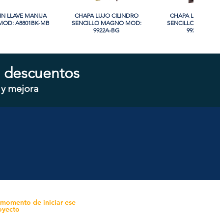
IN LLAVE MANIJA
sta rápida
CHAPA LUJO CILINDRO
Vista rápida
CHAPA LUJO CIL
Vista rápida
OD: A8801BK-MB
SENCILLO MAGNO MOD:
SENCILLO MAGNO
9922A-BG
9928A-ORB
 descuentos
 y mejora
CILINDRO DOBLE
sta rápida
CHAPA CILINDRO SENCILLO
Vista rápida
CHAPA SIN LLAVE
Vista rápida
 MOD: D102-SS
MAGNO MOD: D101-SS
MOD: 607BK-S
 momento de iniciar ese
oyecto