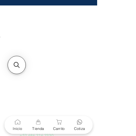
HMO
Unidad de atención a
Sucursales
MXL
Calle del Hospital No.
299Centro Cívico y Comercial
21000, Mexicali, B.C.
HMO
Blvd. Progreso 185, Villa
del Cortes, 83105 Hermosillo,
Son.
contacto@e-proconsa.com
Servicio al Cliente
Mexicali Hermosillo
+52 686 904-4444
Soporte Garantías
Contacto solo por Whatsapp
Inicio
Tienda
Carrito
Cotiza
+52 686 216 2330