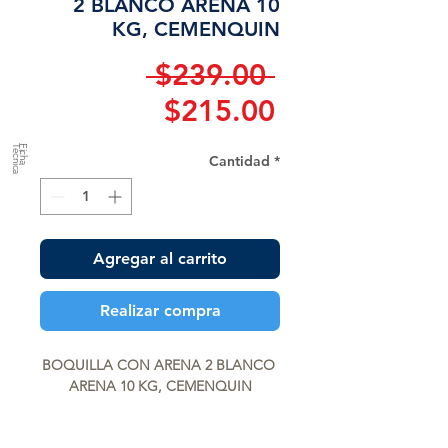
2 BLANCO ARENA 10
KG, CEMENQUIN
Precio
 $239.00 
Precio
$215.00
de
a
F
ic
h
a
T
é
c
n
ic
Cantidad
*
oferta
Agregar al carrito
Realizar compra
BOQUILLA CON ARENA 2 BLANCO 
ARENA 10 KG, CEMENQUIN