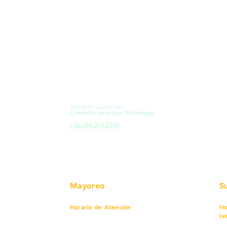
MXL
Calle del Hospital No.
Có
299Centro Cívico y Comercial
21000, Mexicali, B.C.
Ma
HMO
Blvd. Progreso 185, Villa del
Em
Cortes, 83105 Hermosillo, Son.
Re
contacto@e-proconsa.com
Pr
Servicio al Cliente
Mexicali Hermosillo
Ub
+52 686 904-4444
Fac
Soporte Garantías
HMO
Contacto solo por Whatsapp
Pro
+52 686 216 2330
Mayoreo
S
Horario de Atención
Ho
(v
Lunes a viernes
7 am a 5:30 pm