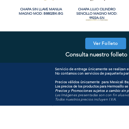
CHAPA SIN LLAVE MANIJA
Vista rápida
CHAPA LUJO CILINDRO
Vista rápida
MAGNO MOD: B8802BK-BG
SENCILLO MAGNO MOD:
9922A-SN
PROMO
PROMO
Ver Folleto
Consulta nuestro folleto 
CHAPA CON LLAVE MAGNO
CHAPA LUJO CILINDRO
Vista rápida
Vista rápida
COOLER PORTATIL 40 LITROS
CHAPA CON LLAVE MANIJA
Vista rápida
Vista rápida
SENCILLO MAGNO MOD:
MOD: 607ET-SS
MAGNO MOD: B8802ET-BG
ATIK MOD: F3700
9922B-MG
Servicio de entrega únicamente se realizan en
No contamos con servicios de paquetería par
Precios válidos únicamente para Mexicali Baj
Los precios de los productos para Hermosillo se
Precios y Promociones sujetos a cambio sin pr
Las Imágenes presentadas son con fin alusiv
Todos nuestros precios incluyen I.V.A.
Todo para tu pro