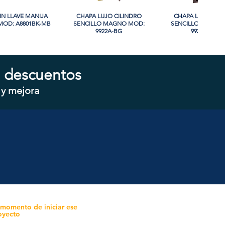
IN LLAVE MANIJA
sta rápida
CHAPA LUJO CILINDRO
Vista rápida
CHAPA LUJO CIL
Vista rápida
OD: A8801BK-MB
SENCILLO MAGNO MOD:
SENCILLO MAGNO
9922A-BG
9928A-ORB
 descuentos
 y mejora
CILINDRO DOBLE
sta rápida
CHAPA CILINDRO SENCILLO
Vista rápida
CHAPA SIN LLAVE
Vista rápida
 MOD: D102-SS
MAGNO MOD: D101-SS
MOD: 607BK-S
 momento de iniciar ese
oyecto