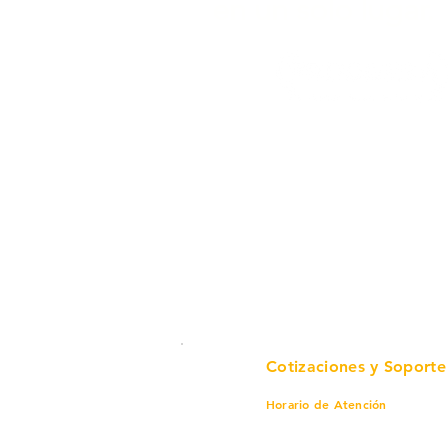
en un solo lugar.
Cotizaciones y Soporte
Horario de Atención
Lunes a viernes
8 am a 6 pm