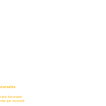
mo in
stalar
teriales para Construcción
pleo Proconsa
modela con crédito
omociones y descuentos
icaciones
turación
ductos de Ferretería
ucursales
rario Sucursales
arían por sucursal)