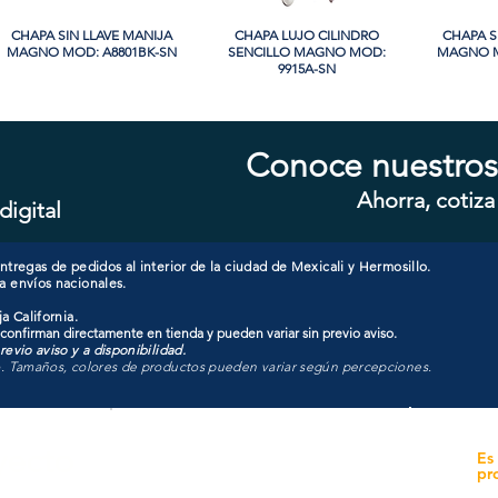
CHAPA SIN LLAVE MANIJA
Vista rápida
CHAPA LUJO CILINDRO
Vista rápida
CHAPA S
Vi
MAGNO MOD: A8801BK-SN
SENCILLO MAGNO MOD:
MAGNO M
9915A-SN
Conoce nuestros
Ahorra, cotiza
digital
CHAPA CON LLAVE MANIJA
Vista rápida
CHAPA CON LLAVE MANIJA
Vista rápida
CHAPA 
Vi
MAGNO MOD: A8801ET-SN
MAGNO MOD: A8801ET-MB
MAGNO
tregas de pedidos al interior de la ciudad de Mexicali y Hermosillo.
a envíos nacionales.
a California.
 confirman directamente en tienda y pueden variar sin previo aviso.
evio aviso y a disponibilidad.
o. Tamaños, colores de productos pueden variar según percepciones.
yecto
Unidad de atención a
Es
Sucursales
pr