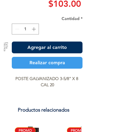
Precio
$103.00
Cantidad
*
a
F
ic
h
a
T
é
c
n
ic
Agregar al carrito
Realizar compra
POSTE GALVANIZADO 3-5/8" X 8 
CAL 20
Productos relacionados
PROMO
PROMO