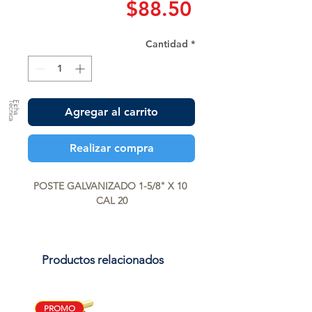
Precio
$88.50
Cantidad
*
a
F
ic
h
a
T
é
c
n
ic
Agregar al carrito
Realizar compra
POSTE GALVANIZADO 1-5/8" X 10 
CAL 20
Productos relacionados
PROMO