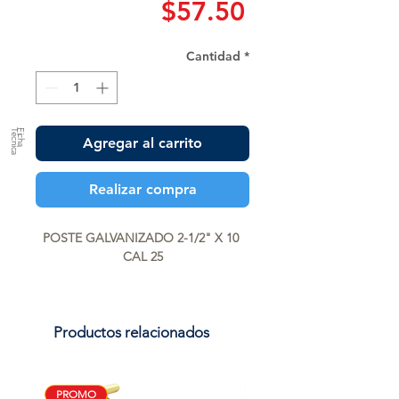
Precio
$57.50
Cantidad
*
a
F
ic
h
a
T
é
c
n
ic
Agregar al carrito
Realizar compra
POSTE GALVANIZADO 2-1/2" X 10 
CAL 25
Productos relacionados
PROMO