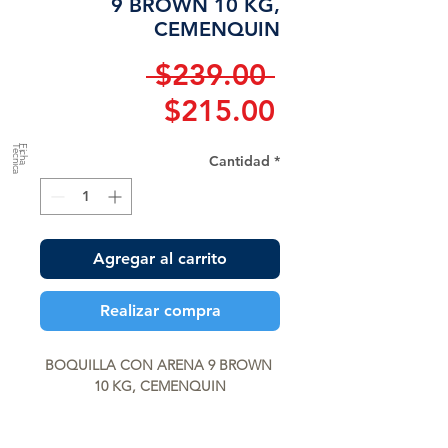
9 BROWN 10 KG,
CEMENQUIN
Precio
 $239.00 
Precio
$215.00
de
a
F
ic
h
a
T
é
c
n
ic
Cantidad
*
oferta
Agregar al carrito
Realizar compra
BOQUILLA CON ARENA 9 BROWN 
10 KG, CEMENQUIN