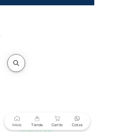
HMO
Unidad de atención a
Sucursales
MXL
Calle del Hospital No.
299Centro Cívico y Comercial
21000, Mexicali, B.C.
HMO
Blvd. Progreso 185, Villa
del Cortes, 83105 Hermosillo,
Son.
contacto@e-proconsa.com
Servicio al Cliente
Mexicali Hermosillo
+52 686 904-4444
Soporte Garantías
Contacto solo por Whatsapp
Inicio
Tienda
Carrito
Cotiza
+52 686 216 2330