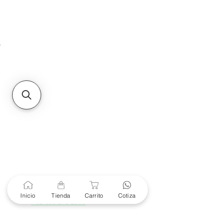
HMO
Unidad de atención a
Sucursales
MXL
Calle del Hospital No.
299Centro Cívico y Comercial
21000, Mexicali, B.C.
HMO
Blvd. Progreso 185, Villa
del Cortes, 83105 Hermosillo,
Son.
contacto@e-proconsa.com
Servicio al Cliente
Mexicali Hermosillo
+52 686 904-4444
Soporte Garantías
Contacto solo por Whatsapp
Inicio
Tienda
Carrito
Cotiza
+52 686 216 2330