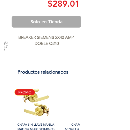
Precio
$289.01
Solo en Tienda
BREAKER SIEMENS 2X40 AMP 
DOBLE Q240
a
F
ic
h
a
T
é
c
n
ic
Productos relacionados
PROMO
CHAPA SIN LLAVE MANIJA
CHAPA LUJO CILINDRO
MAGNO MOD: B8802BK-BG
SENCILLO MAGNO MOD: 9922A-