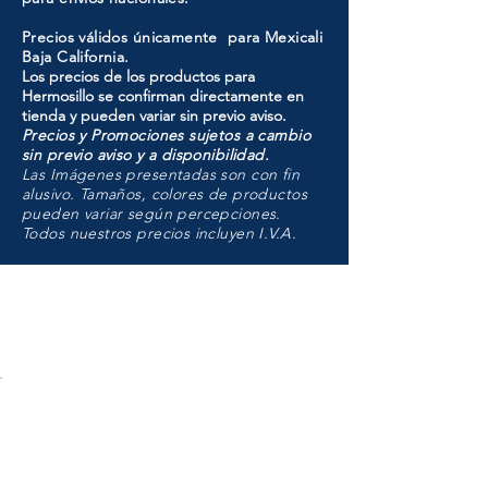
Precios válidos únicamente para Mexicali
Baja California.
Los precios de los productos para
Hermosillo se confirman directamente en
tienda y pueden variar sin previo aviso.
Precios y Promociones sujetos a cambio
sin previo aviso y a disponibilidad.
Las Imágenes presentadas son con fin
alusivo. Tamaños, colores de productos
pueden variar según percepciones.
Todos nuestros precios incluyen I.V.A.
HMO
Unidad de atención a
Sucursales
MXL
Calle del Hospital No.
299Centro Cívico y Comercial