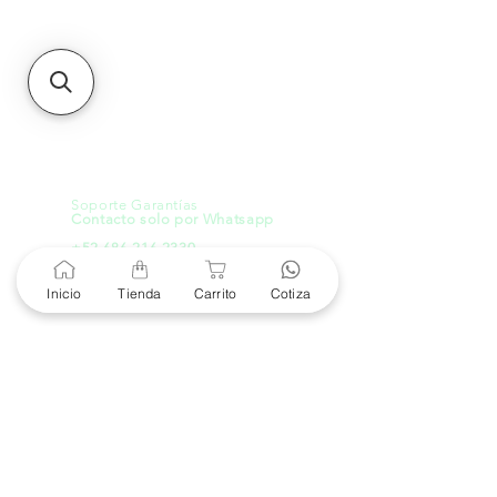
21000, Mexicali, B.C.
HMO
Blvd. Progreso 185, Villa
del Cortes, 83105 Hermosillo,
Son.
contacto@e-proconsa.com
Servicio al Cliente
Mexicali Hermosillo
+52 686 904-4444
Soporte Garantías
Contacto solo por Whatsapp
+52 686 216 2330
Inicio
Tienda
Carrito
Cotiza
Cotizaciones y Soporte
Horario de Atención
8 am a 6 pm
Lunes a viernes
8 am a 4 pm
Sábado
8 am a 4 pm
Domingo