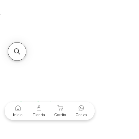
Unidad de atención a
Sucursales
MXL
Calle del Hospital No.
299Centro Cívico y Comercial
21000, Mexicali, B.C.
HMO
Blvd. Progreso 185, Villa
del Cortes, 83105 Hermosillo,
Son.
contacto@e-proconsa.com
Servicio al Cliente
Mexicali Hermosillo
+52 686 904-4444
Soporte Garantías
Contacto solo por Whatsapp
Inicio
Tienda
Carrito
Cotiza
+52 686 216 2330