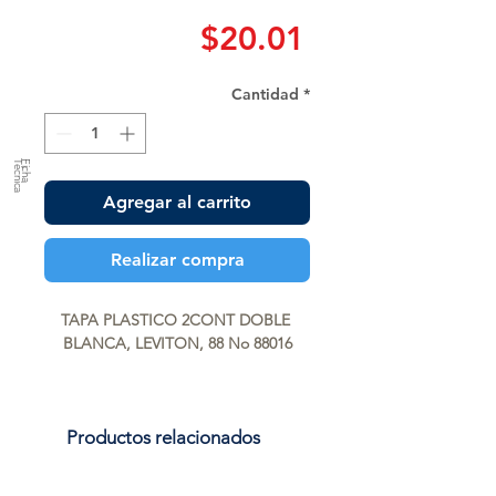
Precio
$20.01
Cantidad
*
a
F
ic
h
a
T
é
c
n
ic
Agregar al carrito
Realizar compra
TAPA PLASTICO 2CONT DOBLE 
BLANCA, LEVITON, 88 No 88016
Productos relacionados