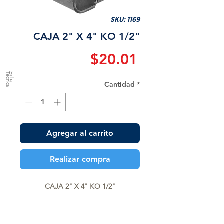
SKU: 1169
CAJA 2" X 4" KO 1/2"
Precio
$20.01
a
F
ic
h
a
T
é
c
n
ic
Cantidad
*
Agregar al carrito
Realizar compra
CAJA 2" X 4" KO 1/2"