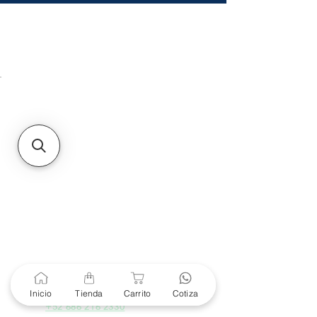
HMO
Unidad de atención a
Sucursales
MXL
Calle del Hospital No.
299Centro Cívico y Comercial
21000, Mexicali, B.C.
HMO
Blvd. Progreso 185, Villa
del Cortes, 83105 Hermosillo,
Son.
contacto@e-proconsa.com
Servicio al Cliente
Mexicali Hermosillo
+52 686 904-4444
Soporte Garantías
Contacto solo por Whatsapp
Inicio
Tienda
Carrito
Cotiza
+52 686 216 2330