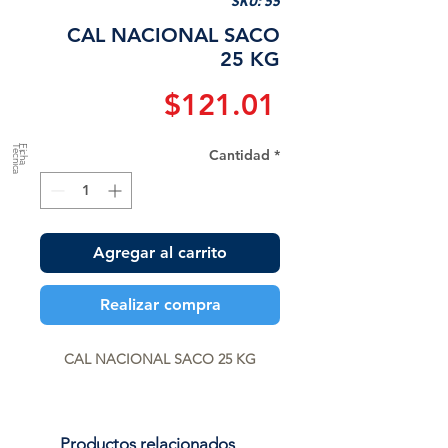
SKU: 55
CAL NACIONAL SACO
25 KG
Precio
$121.01
a
F
ic
h
a
T
é
c
n
ic
Cantidad
*
Agregar al carrito
Realizar compra
CAL NACIONAL SACO 25 KG
Productos relacionados