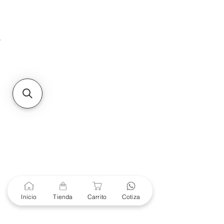
Unidad de atención a
Sucursales
MXL
Calle del Hospital No.
299Centro Cívico y Comercial
21000, Mexicali, B.C.
HMO
Blvd. Progreso 185, Villa
del Cortes, 83105 Hermosillo,
Son.
contacto@e-proconsa.com
Servicio al Cliente
Mexicali Hermosillo
+52 686 904-4444
Soporte Garantías
Contacto solo por Whatsapp
Inicio
Tienda
Carrito
Cotiza
+52 686 216 2330