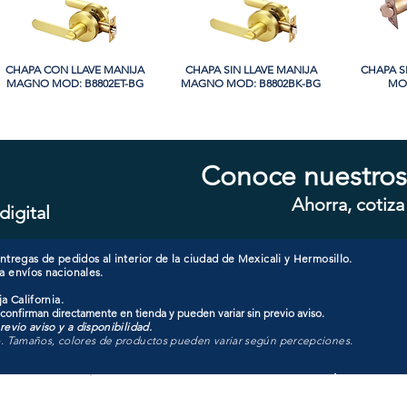
CHAPA CON LLAVE MANIJA
Vista rápida
CHAPA SIN LLAVE MANIJA
Vista rápida
CHAPA S
Vi
MAGNO MOD: B8802ET-BG
MAGNO MOD: B8802BK-BG
MOD
Conoce nuestros
Ahorra, cotiza
digital
CHAPA SIN LLAVE MANIJA
Vista rápida
CHAPA LUJO CILINDRO
Vista rápida
CHAPA 
Vi
MAGNO MOD: A8801BK-MB
SENCILLO MAGNO MOD:
SENCIL
9922A-SN
tregas de pedidos al interior de la ciudad de Mexicali y Hermosillo.
a envíos nacionales.
a California.
 confirman directamente en tienda y pueden variar sin previo aviso.
evio aviso y a disponibilidad.
o. Tamaños, colores de productos pueden variar según percepciones.