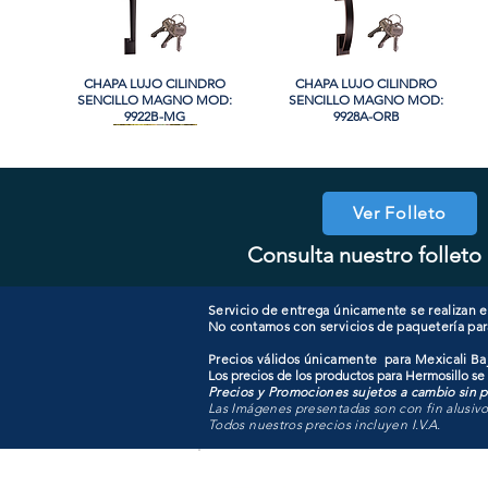
CHAPA LUJO CILINDRO
Vista rápida
CHAPA LUJO CILINDRO
Vista rápida
SENCILLO MAGNO MOD:
SENCILLO MAGNO MOD:
9922B-MG
9928A-ORB
Ver Folleto
Consulta nuestro folleto 
COOLER PORTATIL 40 LITROS
CHAPA CILINDRO DOBLE
Vista rápida
Vista rápida
CHAPA CON LLAVE MANIJA
CHAPA COMBO CILINDRO
Vista rápida
Vista rápida
MAGNO MOD: D102-SS
ATIK MOD: F3700
MAGNO MOD: A8801ET-SN
SENCILLO MAGNO MOD:
607ET+D101-SS
Servicio de entrega únicamente se realizan en
No contamos con servicios de paquetería par
Precios válidos únicamente para Mexicali Baj
Los precios de los productos para Hermosillo se
Precios y Promociones sujetos a cambio sin pr
Las Imágenes presentadas son con fin alusiv
Todos nuestros precios incluyen I.V.A.