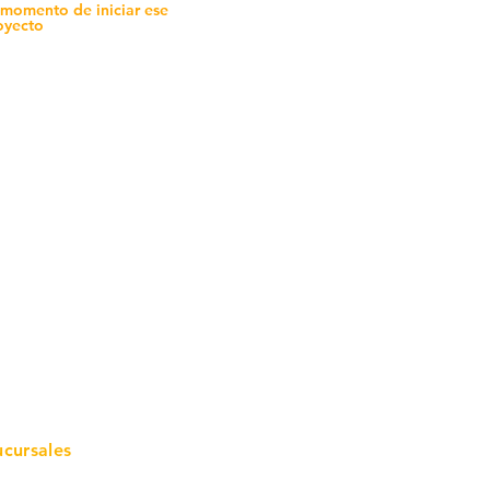
 momento de iniciar ese
oyecto
mo in
stalar
teriales para Construcción
pleo Proconsa
modela con crédito
omociones y descuentos
icaciones
turación
ductos de Ferretería
ucursales