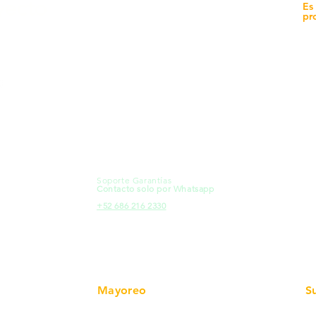
yecto
Unidad de atención a
Es
Sucursales
pr
MXL
Calle del Hospital No.
Có
299Centro Cívico y Comercial
21000, Mexicali, B.C.
Ma
HMO
Blvd. Progreso 185, Villa del
Em
Cortes, 83105 Hermosillo, Son.
Re
contacto@e-proconsa.com
Pr
Servicio al Cliente
Mexicali Hermosillo
Ub
+52 686 904-4444
Fac
Soporte Garantías
HMO
Contacto solo por Whatsapp
Pro
+52 686 216 2330
Mayoreo
S