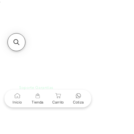
Unidad de atención a
Sucursales
MXL
Calle del Hospital No.
299Centro Cívico y Comercial
21000, Mexicali, B.C.
HMO
Blvd. Progreso 185, Villa
del Cortes, 83105 Hermosillo,
Son.
contacto@e-proconsa.com
Servicio al Cliente
Mexicali Hermosillo
+52 686 904-4444
Soporte Garantías
Contacto solo por Whatsapp
+52 686 216 2330
Inicio
Tienda
Carrito
Cotiza
Cotizaciones y Soporte