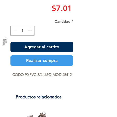
Precio
$7.01
Cantidad
*
a
F
ic
h
a
T
é
c
n
ic
Agregar al carrito
Realizar compra
CODO 90 PVC 3/4 LISO MOD:45412
Productos relacionados