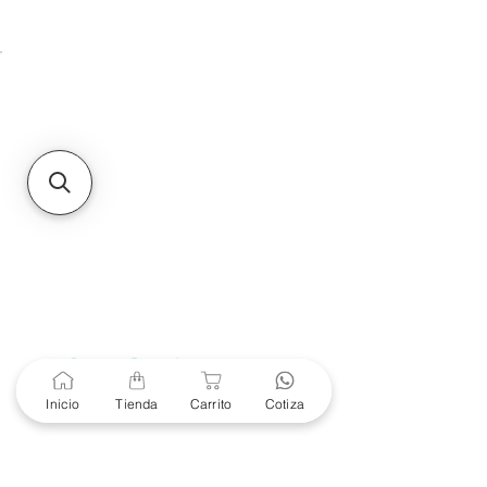
Unidad de atención a
Sucursales
MXL
Calle del Hospital No.
299Centro Cívico y Comercial
21000, Mexicali, B.C.
HMO
Blvd. Progreso 185, Villa
del Cortes, 83105 Hermosillo,
Son.
contacto@e-proconsa.com
Servicio al Cliente
Mexicali Hermosillo
+52 686 904-4444
Soporte Garantías
Contacto solo por Whatsapp
Inicio
Tienda
Carrito
Cotiza
+52 686 216 2330