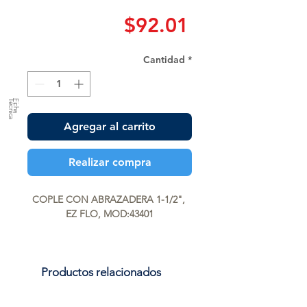
Precio
$92.01
Cantidad
*
a
F
ic
h
a
T
é
c
n
ic
Agregar al carrito
Realizar compra
COPLE CON ABRAZADERA 1-1/2", 
EZ FLO, MOD:43401
Productos relacionados