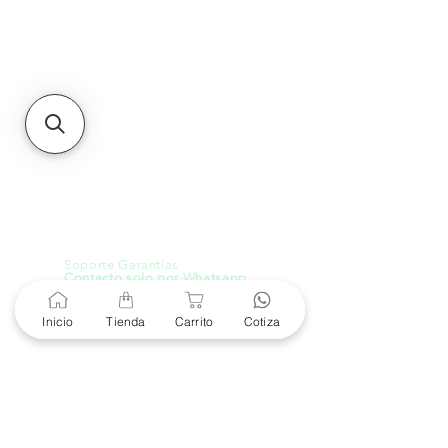
Unidad de atención a
Sucursales
MXL
Calle del Hospital No.
299Centro Cívico y Comercial
21000, Mexicali, B.C.
HMO
Blvd. Progreso 185, Villa
del Cortes, 83105 Hermosillo,
Son.
contacto@e-proconsa.com
Servicio al Cliente
Mexicali Hermosillo
+52 686 904-4444
Soporte Garantías
Contacto solo por Whatsapp
+52 686 216 2330
Inicio
Tienda
Carrito
Cotiza
Cotizaciones y Soporte