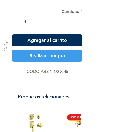
Cantidad
*
Agregar al carrito
a
F
ic
h
a
T
é
c
n
ic
Realizar compra
CODO ABS 1-1/2 X 45
Productos relacionados
PROMO