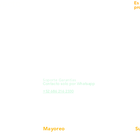
yecto
Unidad de atención a
Es
Sucursales
pr
MXL
Calle del Hospital No.
Có
299Centro Cívico y Comercial
21000, Mexicali, B.C.
Ma
HMO
Blvd. Progreso 185, Villa del
Em
Cortes, 83105 Hermosillo, Son.
Re
contacto@e-proconsa.com
Pr
Servicio al Cliente
Mexicali Hermosillo
Ub
+52 686 904-4444
Fac
Soporte Garantías
HMO
Contacto solo por Whatsapp
Pro
+52 686 216 2330
Mayoreo
S