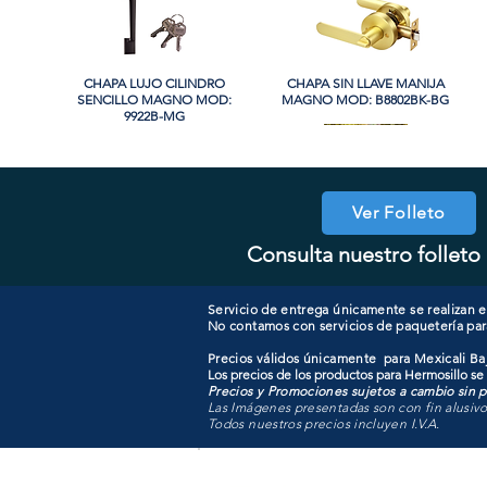
CHAPA LUJO CILINDRO
Vista rápida
CHAPA SIN LLAVE MANIJA
Vista rápida
SENCILLO MAGNO MOD:
MAGNO MOD: B8802BK-BG
9922B-MG
Ver Folleto
Consulta nuestro folleto 
CHAPA CILINDRO SENCILLO
CHAPA COMBO CILINDRO
Vista rápida
Vista rápida
COOLER PORTATIL 40 LITROS
CHAPA LUJO CILINDRO
Vista rápida
Vista rápida
SENCILLO MAGNO MOD:
MAGNO MOD: D101-SS
SENCILLO MAGNO MOD:
ATIK MOD: F3700
607ET+D101-SS
9915A-SN
Servicio de entrega únicamente se realizan en
No contamos con servicios de paquetería par
Precios válidos únicamente para Mexicali Baj
Los precios de los productos para Hermosillo se
Precios y Promociones sujetos a cambio sin pr
Las Imágenes presentadas son con fin alusiv
Todos nuestros precios incluyen I.V.A.