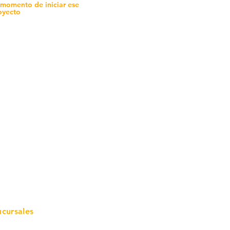
 momento de iniciar ese
oyecto
mo in
stalar
teriales para Construcción
pleo Proconsa
modela con crédito
omociones y descuentos
icaciones
turación
ductos de Ferretería
ucursales