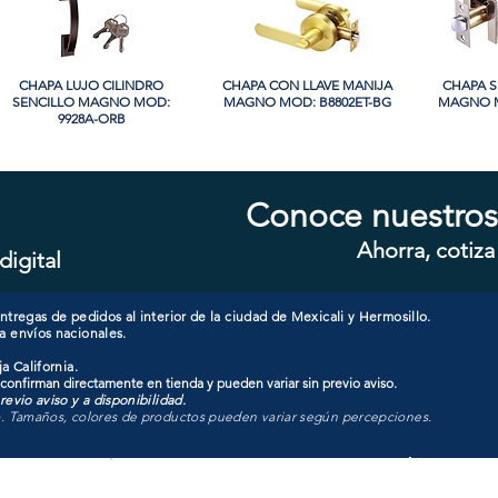
CHAPA LUJO CILINDRO
Vista rápida
CHAPA CON LLAVE MANIJA
Vista rápida
CHAPA S
Vi
SENCILLO MAGNO MOD:
MAGNO MOD: B8802ET-BG
MAGNO M
9928A-ORB
Conoce nuestros
Ahorra, cotiza
digital
CHAPA CON LLAVE MAGNO
Vista rápida
CHAPA CON LLAVE MANIJA
Vista rápida
CHAPA 
Vi
MOD: 607ET-SS
MAGNO MOD: A8801ET-SN
SENCIL
tregas de pedidos al interior de la ciudad de Mexicali y Hermosillo.
a envíos nacionales.
a California.
 confirman directamente en tienda y pueden variar sin previo aviso.
evio aviso y a disponibilidad.
o. Tamaños, colores de productos pueden variar según percepciones.