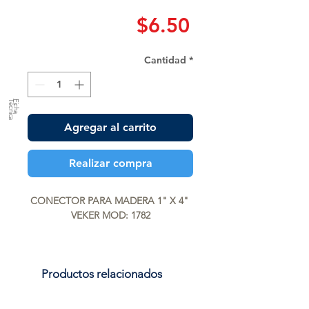
Precio
$6.50
Cantidad
*
a
F
ic
h
a
T
é
c
n
ic
Agregar al carrito
Realizar compra
CONECTOR PARA MADERA 1" X 4" 
VEKER MOD: 1782
Productos relacionados