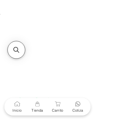
Unidad de atención a
Sucursales
MXL
Calle del Hospital No.
299Centro Cívico y Comercial
21000, Mexicali, B.C.
HMO
Blvd. Progreso 185, Villa
del Cortes, 83105 Hermosillo,
Son.
contacto@e-proconsa.com
Servicio al Cliente
Mexicali Hermosillo
+52 686 904-4444
Soporte Garantías
Contacto solo por Whatsapp
Inicio
Tienda
Carrito
Cotiza
+52 686 216 2330