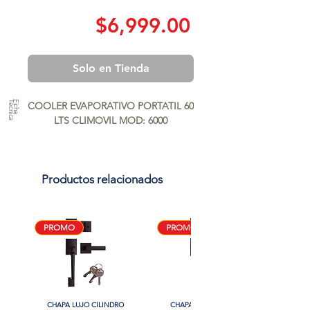
Precio
$6,999.00
Solo en Tienda
a
F
ic
h
a
T
é
c
n
ic
COOLER EVAPORATIVO PORTATIL 60 
LTS CLIMOVIL MOD: 6000
Productos relacionados
PROMO
PROMO
CHAPA LUJO CILINDRO
CHAPA LUJO CILINDRO