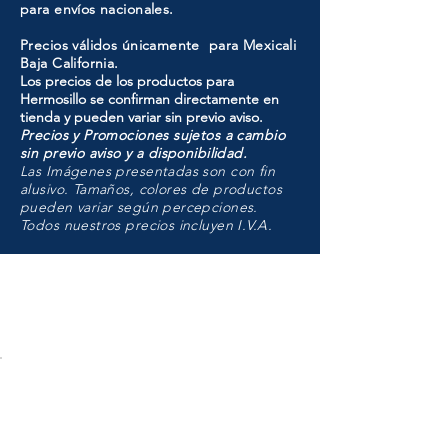
para envíos nacionales.
Precios válidos únicamente para Mexicali
Baja California.
Los precios de los productos para
Hermosillo se confirman directamente en
tienda y pueden variar sin previo aviso.
Precios y Promociones sujetos a cambio
sin previo aviso y a disponibilidad.
Las Imágenes presentadas son con fin
alusivo. Tamaños, colores de productos
pueden variar según percepciones.
Todos nuestros precios incluyen I.V.A.
HMO
Unidad de atención a
Sucursales
MXL
Calle del Hospital No.
299Centro Cívico y Comercial