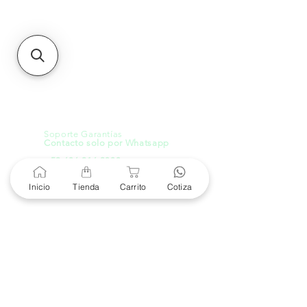
21000, Mexicali, B.C.
HMO
Blvd. Progreso 185, Villa
del Cortes, 83105 Hermosillo,
Son.
contacto@e-proconsa.com
Servicio al Cliente
Mexicali Hermosillo
+52 686 904-4444
Soporte Garantías
Contacto solo por Whatsapp
+52 686 216 2330
Inicio
Tienda
Carrito
Cotiza
Cotizaciones y Soporte
Horario de Atención
8 am a 6 pm
Lunes a viernes
8 am a 4 pm
Sábado