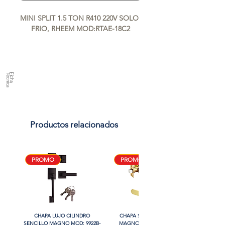
MINI SPLIT 1.5 TON R410 220V SOLO 
FRIO, RHEEM MOD:RTAE-18C2
a
F
ic
h
a
T
é
c
n
ic
Productos relacionados
PROMO
PROMO
CHAPA LUJO CILINDRO
CHAPA SIN LLAVE MANIJA
SENCILLO MAGNO MOD: 9922B-
MAGNO MOD: B8802BK-BG