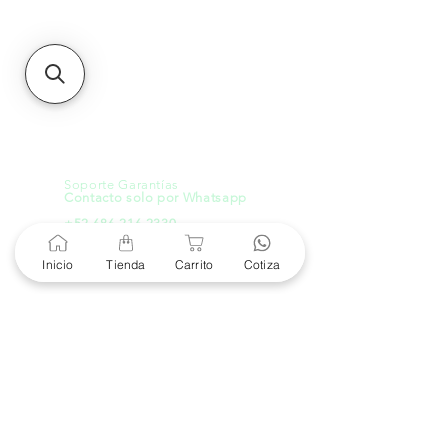
21000, Mexicali, B.C.
HMO
Blvd. Progreso 185, Villa
del Cortes, 83105 Hermosillo,
Son.
contacto@e-proconsa.com
Servicio al Cliente
Mexicali Hermosillo
+52 686 904-4444
Soporte Garantías
Contacto solo por Whatsapp
+52 686 216 2330
Inicio
Tienda
Carrito
Cotiza
Cotizaciones y Soporte
Horario de Atención
8 am a 6 pm
Lunes a viernes
8 am a 4 pm
Sábado
8 am a 4 pm
Domingo