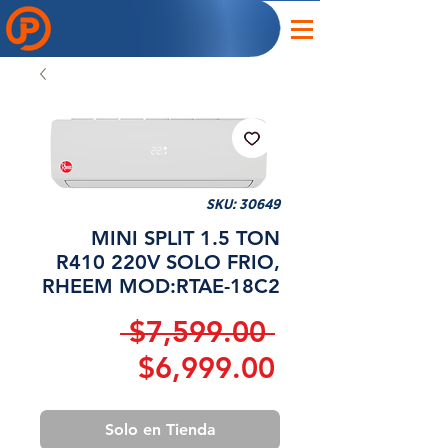
SKU: 30649
MINI SPLIT 1.5 TON
R410 220V SOLO FRIO,
RHEEM MOD:RTAE-18C2
Precio
 $7,599.00 
Precio
$6,999.00
de
Solo en Tienda
oferta