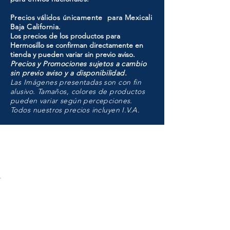
Precios válidos únicamente para Mexicali
Baja California.
Los precios de los productos para
Hermosillo se confirman directamente en
tienda y pueden variar sin previo aviso.
Precios y Promociones sujetos a cambio
sin previo aviso y a disponibilidad.
Las Imágenes presentadas son con fin
alusivo. Tamaños, colores de productos
pueden variar según percepciones.
Todos nuestros precios incluyen I.V.A.
HMO
Unidad de atención a
Sucursales
MXL
Calle del Hospital No.
299Centro Cívico y Comercial