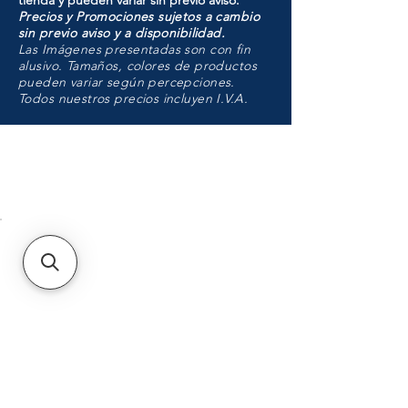
tienda y pueden variar sin previo aviso.
Precios y Promociones sujetos a cambio
sin previo aviso y a disponibilidad.
Las Imágenes presentadas son con fin
alusivo. Tamaños, colores de productos
pueden variar según percepciones.
Todos nuestros precios incluyen I.V.A.
HMO
Unidad de atención a
Sucursales
MXL
Calle del Hospital No.
299Centro Cívico y Comercial
21000, Mexicali, B.C.
HMO
Blvd. Progreso 185, Villa
del Cortes, 83105 Hermosillo,
Son.
contacto@e-proconsa.com