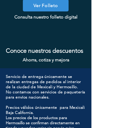
Ver Folleto
COOLER PORTATIL 40 LITROS
CHAPA CILINDRO SENCILLO
CHAPA SIN LLAVE MANIJA
CHAPA SIN LLAVE MANIJA
CHAPA SIN LLAVE MANIJA
CHAPA LUJO CILINDRO
CHAPA LUJO CILINDRO
CHAPA CON LLAVE MAGNO
CHAPA CON LLAVE MANIJA
CHAPA CON LLAVE MANIJA
CHAPA CON LLAVE MANIJA
CHAPA COMBO CILINDRO
CHAPA CILINDRO DOBLE
CHAPA LUJO CILINDRO
SENCILLO MAGNO MOD: 9928A-
SENCILLO MAGNO MOD: 9922B-
Consulta nuestro folleto digital
MAGNO MOD: A8801BK-MB
MAGNO MOD: A8801BK-SN
MAGNO MOD: B8802BK-BG
MAGNO MOD: D101-SS
ATIK MOD: F3700
SENCILLO MAGNO MOD: 9915A-
MAGNO MOD: A8801ET-MB
MAGNO MOD: A8801ET-SN
MAGNO MOD: B8802ET-BG
SENCILLO MAGNO MOD:
MAGNO MOD: D102-SS
MOD: 607ET-SS
ORB
MG
607ET+D101-SS
SN
Conoce nuestros descuentos
Ahorra, cotiza y mejora
Servicio de entrega únicamente se
realizan entregas de pedidos al interior
de la ciudad de Mexicali y Hermosillo.
No contamos con servicios de paquetería
para envíos nacionales.
Precios válidos únicamente para Mexicali
Baja California.
Los precios de los productos para
Hermosillo se confirman directamente en