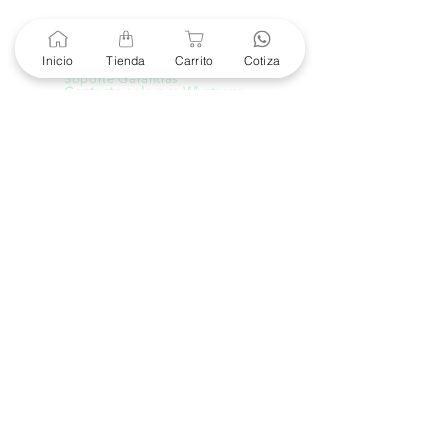
Servicio al Cliente
Mexicali Hermosillo
+52 686 904-4444
Inicio
Tienda
Carrito
Cotiza
Soporte Garantías
Contacto solo por Whatsapp
+52 686 216 2330
Cotizaciones y Soporte
Horario de Atención
8 am a 6 pm
Lunes a viernes
8 am a 4 pm
Sábado
8 am a 4 pm
Domingo
Contacto
(686) 904-4444
marketing@e-proconsa.com