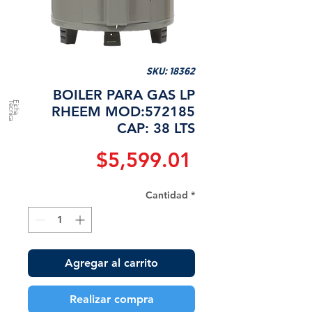
SKU: 18362
BOILER PARA GAS LP
a
F
ic
h
a
T
é
c
n
ic
RHEEM MOD:572185
CAP: 38 LTS
Precio
$5,599.01
Cantidad
*
Agregar al carrito
Realizar compra