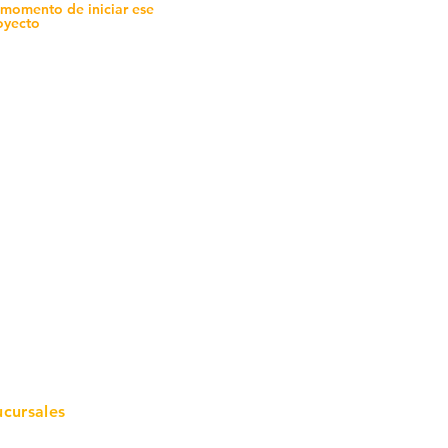
 momento de iniciar ese
oyecto
mo in
stalar
teriales para Construcción
pleo Proconsa
modela con crédito
omociones y descuentos
icaciones
turación
ductos de Ferretería
ucursales