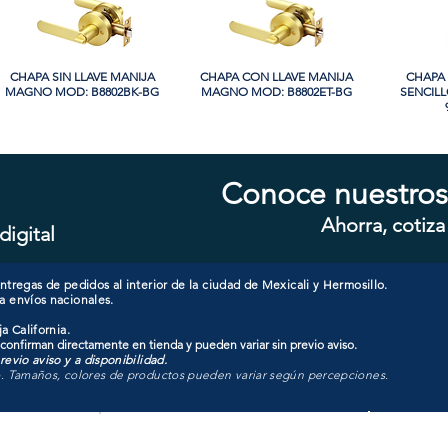
CHAPA SIN LLAVE MANIJA
Vista rápida
CHAPA CON LLAVE MANIJA
Vista rápida
CHAPA 
Vi
MAGNO MOD: B8802BK-BG
MAGNO MOD: B8802ET-BG
SENCIL
Conoce nuestros
Ahorra, cotiza
digital
CHAPA SIN LLAVE MANIJA
Vista rápida
CHAPA CON LLAVE MANIJA
Vista rápida
CHAPA C
Vi
MAGNO MOD: A8801BK-SN
MAGNO MOD: A8801ET-MB
MAGNO M
tregas de pedidos al interior de la ciudad de Mexicali y Hermosillo.
a envíos nacionales.
a California.
 confirman directamente en tienda y pueden variar sin previo aviso.
evio aviso y a disponibilidad.
o. Tamaños, colores de productos pueden variar según percepciones.