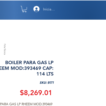
Iniciar sesión
TO
NOSOTROS
Ficha Técnica
BOILER PARA GAS LP
EEM MOD:393469 CAP:
114 LTS
SKU: 9171
Precio
$8,269.01
 PARA GAS LP RHEEM MOD:393469 