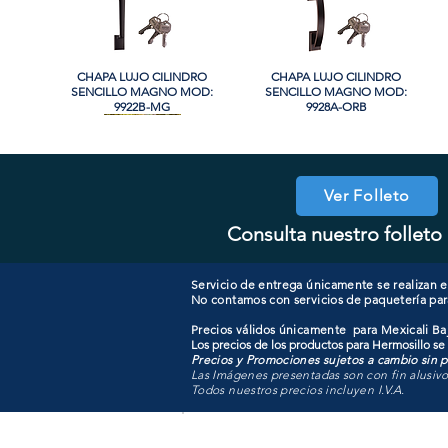
CHAPA LUJO CILINDRO
Vista rápida
CHAPA LUJO CILINDRO
Vista rápida
SENCILLO MAGNO MOD:
SENCILLO MAGNO MOD:
9922B-MG
9928A-ORB
Ver Folleto
Consulta nuestro folleto 
COOLER PORTATIL 40 LITROS
CHAPA LUJO CILINDRO
Vista rápida
Vista rápida
CHAPA COMBO CILINDRO
CHAPA LUJO CILINDRO
Vista rápida
Vista rápida
SENCILLO MAGNO MOD:
ATIK MOD: F3700
SENCILLO MAGNO MOD:
SENCILLO MAGNO MOD:
9915A-SN
607ET+D101-SS
9922A-BG
Servicio de entrega únicamente se realizan en
No contamos con servicios de paquetería par
Precios válidos únicamente para Mexicali Baj
Los precios de los productos para Hermosillo se
Precios y Promociones sujetos a cambio sin pr
Las Imágenes presentadas son con fin alusiv
Todos nuestros precios incluyen I.V.A.