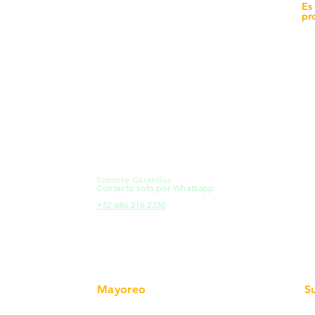
yecto
Unidad de atención a
Es
Sucursales
pr
MXL
Calle del Hospital No.
Có
299Centro Cívico y Comercial
21000, Mexicali, B.C.
Ma
HMO
Blvd. Progreso 185, Villa del
Em
Cortes, 83105 Hermosillo, Son.
Re
contacto@e-proconsa.com
Pr
Servicio al Cliente
Mexicali Hermosillo
Ub
+52 686 904-4444
Fac
Soporte Garantías
HMO
Contacto solo por Whatsapp
Pro
+52 686 216 2330
Mayoreo
S