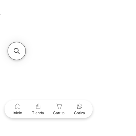
Unidad de atención a
Sucursales
MXL
Calle del Hospital No.
299Centro Cívico y Comercial
21000, Mexicali, B.C.
HMO
Blvd. Progreso 185, Villa
del Cortes, 83105 Hermosillo,
Son.
contacto@e-proconsa.com
Servicio al Cliente
Mexicali Hermosillo
+52 686 904-4444
Soporte Garantías
Contacto solo por Whatsapp
Inicio
Tienda
Carrito
Cotiza
+52 686 216 2330