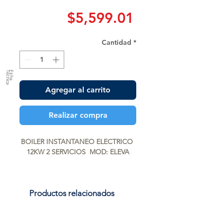
Precio
$5,599.01
Cantidad
*
a
F
ic
h
a
T
é
c
n
ic
Agregar al carrito
Realizar compra
BOILER INSTANTANEO ELECTRICO 
12KW 2 SERVICIOS  MOD: ELEVA
Productos relacionados