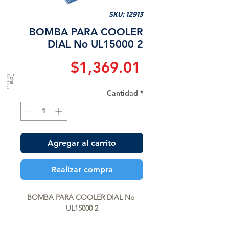
SKU: 12913
BOMBA PARA COOLER
DIAL No UL15000 2
Precio
$1,369.01
a
F
ic
h
a
T
é
c
n
ic
Cantidad
*
Agregar al carrito
Realizar compra
BOMBA PARA COOLER DIAL No 
UL15000 2