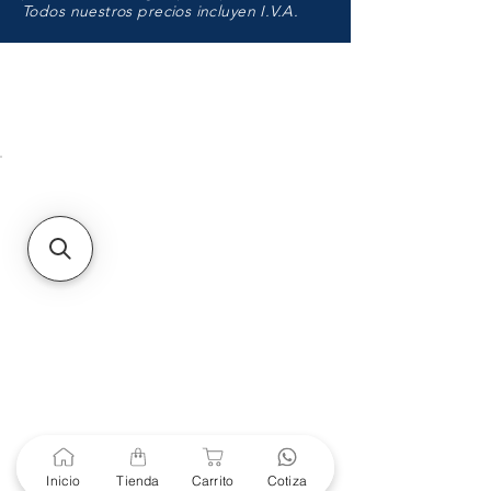
Todos nuestros precios incluyen I.V.A.
HMO
Unidad de atención a
Sucursales
MXL
Calle del Hospital No.
299Centro Cívico y Comercial
21000, Mexicali, B.C.
HMO
Blvd. Progreso 185, Villa
del Cortes, 83105 Hermosillo,
Son.
contacto@e-proconsa.com
Servicio al Cliente
Mexicali Hermosillo
+52 686 904-4444
Soporte Garantías
Inicio
Tienda
Carrito
Cotiza
Contacto solo por Whatsapp