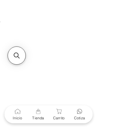
Unidad de atención a
Sucursales
MXL
Calle del Hospital No.
299Centro Cívico y Comercial
21000, Mexicali, B.C.
HMO
Blvd. Progreso 185, Villa
del Cortes, 83105 Hermosillo,
Son.
contacto@e-proconsa.com
Servicio al Cliente
Mexicali Hermosillo
+52 686 904-4444
Soporte Garantías
Contacto solo por Whatsapp
Inicio
Tienda
Carrito
Cotiza
+52 686 216 2330