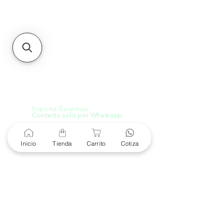
MXL
Calle del Hospital No.
299Centro Cívico y Comercial
21000, Mexicali, B.C.
HMO
Blvd. Progreso 185, Villa
del Cortes, 83105 Hermosillo,
Son.
contacto@e-proconsa.com
Servicio al Cliente
Mexicali Hermosillo
+52 686 904-4444
Soporte Garantías
Contacto solo por Whatsapp
+52 686 216 2330
Inicio
Tienda
Carrito
Cotiza
Cotizaciones y Soporte
Horario de Atención
8 am a 6 pm
Lunes a viernes