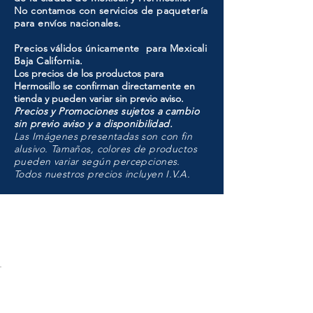
No contamos con servicios de paquetería
para envíos nacionales.
Precios válidos únicamente para Mexicali
Baja California.
Los precios de los productos para
Hermosillo se confirman directamente en
tienda y pueden variar sin previo aviso.
Precios y Promociones sujetos a cambio
sin previo aviso y a disponibilidad.
Las Imágenes presentadas son con fin
alusivo. Tamaños, colores de productos
pueden variar según percepciones.
Todos nuestros precios incluyen I.V.A.
HMO
Unidad de atención a
Sucursales