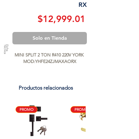
RX
Precio
$12,999.01
Solo en Tienda
a
F
ic
h
a
T
é
c
n
ic
MINI SPLIT 2 TON R410 220V YORK 
MOD:YHFE24ZJMAXAORX
Productos relacionados
PROMO
PROMO