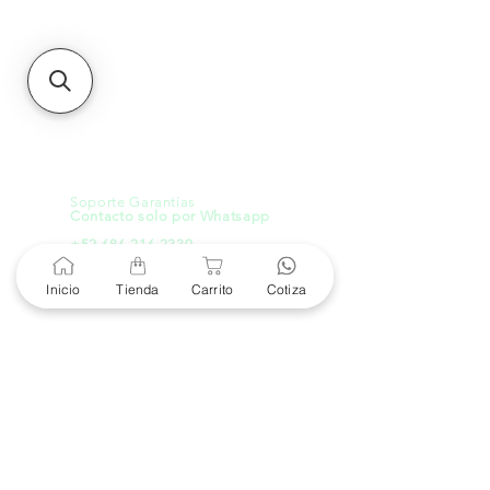
21000, Mexicali, B.C.
HMO
Blvd. Progreso 185, Villa
del Cortes, 83105 Hermosillo,
Son.
contacto@e-proconsa.com
Servicio al Cliente
Mexicali Hermosillo
+52 686 904-4444
Soporte Garantías
Contacto solo por Whatsapp
+52 686 216 2330
Inicio
Tienda
Carrito
Cotiza
Cotizaciones y Soporte
Horario de Atención
8 am a 6 pm
Lunes a viernes
8 am a 4 pm
Sábado
8 am a 4 pm
Domingo