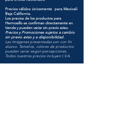
Precios válidos únicamente para Mexicali
Baja California.
Los precios de los productos para
Hermosillo se confirman directamente en
tienda y pueden variar sin previo aviso.
Precios y Promociones sujetos a cambio
sin previo aviso y a disponibilidad.
Las Imágenes presentadas son con fin
alusivo. Tamaños, colores de productos
pueden variar según percepciones.
Todos nuestros precios incluyen I.V.A.
HMO
Unidad de atención a
Sucursales
MXL
Calle del Hospital No.
299Centro Cívico y Comercial