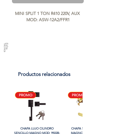
MINI SPLIT 1 TON R410 220V, AUX 
MOD: ASW-12A2/FFR1
a
F
ic
h
a
T
é
c
n
ic
Productos relacionados
PROMO
PROMO
CHAPA LUJO CILINDRO
CHAPA SIN LLAVE MANIJA
SENCILLO MAGNO MOD: 9922B-
MAGNO MOD: B8802BK-BG