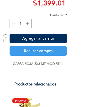
Precio
$1,399.01
Cantidad
*
a
F
ic
h
a
T
é
c
n
ic
Agregar al carrito
Realizar compra
CARPA ROJA 3X3 MT MOD:RT-11
Productos relacionados
PROMO