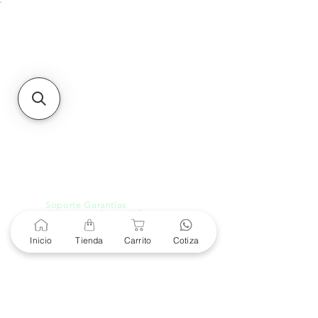
Unidad de atención a
Sucursales
MXL
Calle del Hospital No.
299Centro Cívico y Comercial
21000, Mexicali, B.C.
HMO
Blvd. Progreso 185, Villa
del Cortes, 83105 Hermosillo,
Son.
contacto@e-proconsa.com
Servicio al Cliente
Mexicali Hermosillo
+52 686 904-4444
Soporte Garantías
Contacto solo por Whatsapp
+52 686 216 2330
Inicio
Tienda
Carrito
Cotiza
Cotizaciones y Soporte