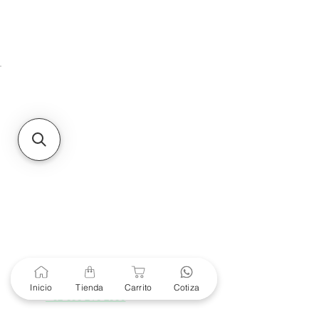
HMO
Unidad de atención a
Sucursales
MXL
Calle del Hospital No.
299Centro Cívico y Comercial
21000, Mexicali, B.C.
HMO
Blvd. Progreso 185, Villa
del Cortes, 83105 Hermosillo,
Son.
contacto@e-proconsa.com
Servicio al Cliente
Mexicali Hermosillo
+52 686 904-4444
Soporte Garantías
Contacto solo por Whatsapp
Inicio
Tienda
Carrito
Cotiza
+52 686 216 2330