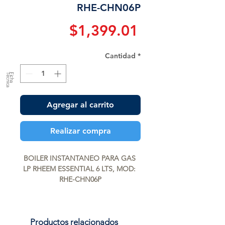
RHE-CHN06P
Precio
$1,399.01
Cantidad
*
a
F
ic
h
a
T
é
c
n
ic
Agregar al carrito
Realizar compra
BOILER INSTANTANEO PARA GAS 
LP RHEEM ESSENTIAL 6 LTS, MOD: 
RHE-CHN06P
Productos relacionados