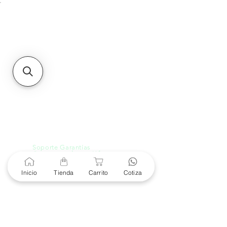
Unidad de atención a
Sucursales
MXL
Calle del Hospital No.
299Centro Cívico y Comercial
21000, Mexicali, B.C.
HMO
Blvd. Progreso 185, Villa
del Cortes, 83105 Hermosillo,
Son.
contacto@e-proconsa.com
Servicio al Cliente
Mexicali Hermosillo
+52 686 904-4444
Soporte Garantías
Contacto solo por Whatsapp
+52 686 216 2330
Inicio
Tienda
Carrito
Cotiza
Cotizaciones y Soporte