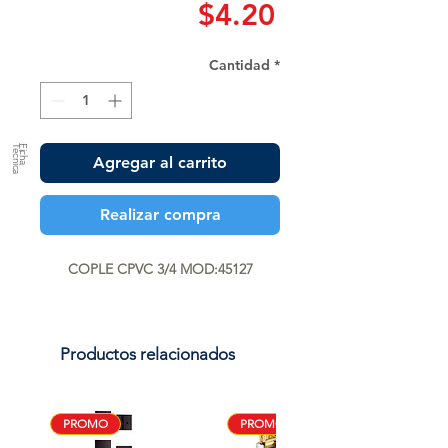
Precio
$4.20
Cantidad
*
a
F
ic
h
a
T
é
c
n
ic
Agregar al carrito
Realizar compra
COPLE CPVC 3/4 MOD:45127
Productos relacionados
PROMO
PROMO