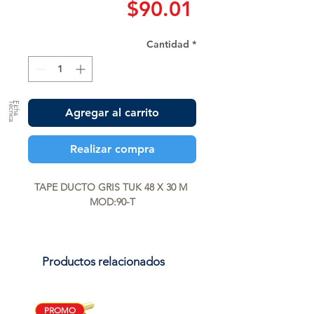
Precio
$90.01
Cantidad
*
a
F
ic
h
a
T
é
c
n
ic
Agregar al carrito
Realizar compra
TAPE DUCTO GRIS TUK 48 X 30 M 
MOD:90-T
Productos relacionados
PROMO