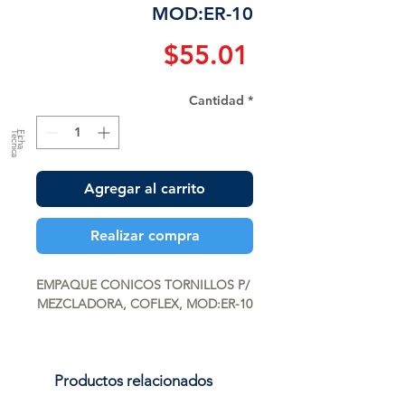
MOD:ER-10
Precio
$55.01
Cantidad
*
a
F
ic
h
a
T
é
c
n
ic
Agregar al carrito
Realizar compra
EMPAQUE CONICOS TORNILLOS P/ 
MEZCLADORA, COFLEX, MOD:ER-10
Productos relacionados