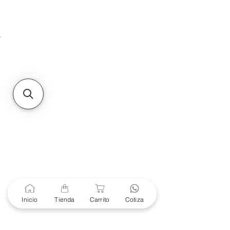
Unidad de atención a
Sucursales
MXL
Calle del Hospital No.
299Centro Cívico y Comercial
21000, Mexicali, B.C.
HMO
Blvd. Progreso 185, Villa
del Cortes, 83105 Hermosillo,
Son.
contacto@e-proconsa.com
Servicio al Cliente
Mexicali Hermosillo
+52 686 904-4444
Soporte Garantías
Contacto solo por Whatsapp
Inicio
Tienda
Carrito
Cotiza
+52 686 216 2330