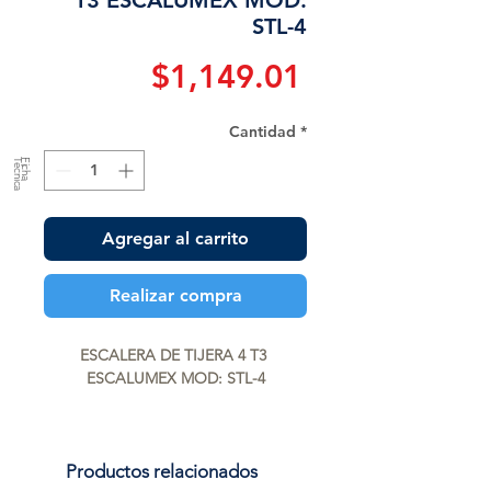
T3 ESCALUMEX MOD:
STL-4
Precio
$1,149.01
Cantidad
*
a
F
ic
h
a
T
é
c
n
ic
Agregar al carrito
Realizar compra
ESCALERA DE TIJERA 4 T3 
ESCALUMEX MOD: STL-4
Productos relacionados