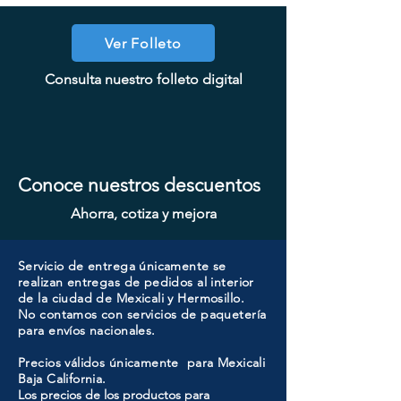
Ver Folleto
COOLER PORTATIL 40 LITROS
CHAPA CON LLAVE MANIJA
CHAPA CON LLAVE MANIJA
CHAPA SIN LLAVE MAGNO
CHAPA SIN LLAVE MANIJA
CHAPA LUJO CILINDRO
CHAPA LUJO CILINDRO
CHAPA CON LLAVE MAGNO
CHAPA CON LLAVE MANIJA
CHAPA SIN LLAVE MANIJA
CHAPA COMBO CILINDRO
CHAPA CILINDRO DOBLE
CHAPA LUJO CILINDRO
CHAPA LUJO CILINDRO
SENCILLO MAGNO MOD: 9922A-
SENCILLO MAGNO MOD: 9928A-
Consulta nuestro folleto digital
MAGNO MOD: A8801BK-SN
MAGNO MOD: A8801ET-MB
MAGNO MOD: A8801ET-SN
ATIK MOD: F3700
MOD: 607BK-SS
SENCILLO MAGNO MOD: 9915A-
SENCILLO MAGNO MOD: 9922A-
MAGNO MOD: A8801BK-MB
MAGNO MOD: B8802ET-BG
SENCILLO MAGNO MOD:
MAGNO MOD: D102-SS
MOD: 607ET-SS
ORB
SN
607ET+D101-SS
SN
BG
Conoce nuestros descuentos
Ahorra, cotiza y mejora
Servicio de entrega únicamente se
realizan entregas de pedidos al interior
de la ciudad de Mexicali y Hermosillo.
No contamos con servicios de paquetería
para envíos nacionales.
Precios válidos únicamente para Mexicali
Baja California.
Los precios de los productos para