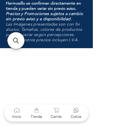
Hermosillo se confirman directamente en
tienda y pueden variar sin previo aviso.
Precios y Promociones sujetos a cambio
sin previo aviso y a disponibilidad.
Las Imágenes presentadas son con fin
alusivo. Tamaños, colores de productos
pueden variar según percepciones.
Todos nuestros precios incluyen I.V.A.
HMO
Unidad de atención a
Sucursales
MXL
Calle del Hospital No.
299Centro Cívico y Comercial
21000, Mexicali, B.C.
Inicio
Tienda
Carrito
Cotiza
HMO
Blvd. Progreso 185, Villa
del Cortes, 83105 Hermosillo,
Son.