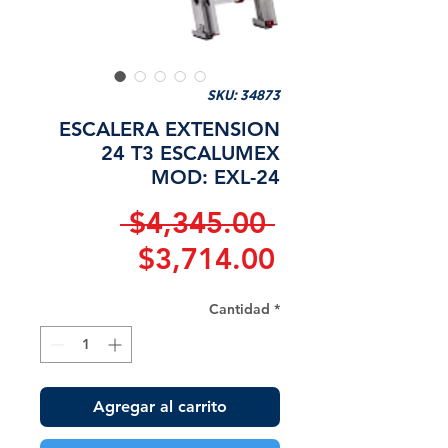
SKU: 34873
ESCALERA EXTENSION
24 T3 ESCALUMEX
MOD: EXL-24
Precio
 $4,345.00 
Precio
$3,714.00
de
Cantidad
*
oferta
Agregar al carrito