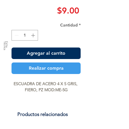
Precio
$9.00
Cantidad
*
a
F
ic
h
a
T
é
c
n
ic
Agregar al carrito
Realizar compra
ESCUADRA DE ACERO 4 X 5 GRIS, 
FIERO, PZ MOD:ME-5G
Productos relacionados