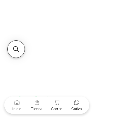
Unidad de atención a
Sucursales
MXL
Calle del Hospital No.
299Centro Cívico y Comercial
21000, Mexicali, B.C.
HMO
Blvd. Progreso 185, Villa
del Cortes, 83105 Hermosillo,
Son.
contacto@e-proconsa.com
Servicio al Cliente
Mexicali Hermosillo
+52 686 904-4444
Soporte Garantías
Contacto solo por Whatsapp
Inicio
Tienda
Carrito
Cotiza
+52 686 216 2330