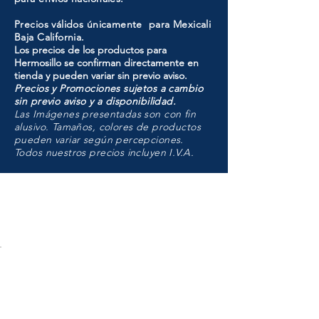
Precios válidos únicamente para Mexicali
Baja California.
Los precios de los productos para
Hermosillo se confirman directamente en
tienda y pueden variar sin previo aviso.
Precios y Promociones sujetos a cambio
sin previo aviso y a disponibilidad.
Las Imágenes presentadas son con fin
alusivo. Tamaños, colores de productos
pueden variar según percepciones.
Todos nuestros precios incluyen I.V.A.
HMO
Unidad de atención a
Sucursales
MXL
Calle del Hospital No.
299Centro Cívico y Comercial