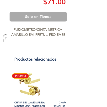
Precio
$71.00
Solo en Tienda
FLEXOMETRO/CINTA METRICA 
AMARILLO 5M, PRETUL, PRO-5MEB
a
F
ic
h
a
T
é
c
n
ic
Productos relacionados
PROMO
CHAPA SIN LLAVE MANIJA
CHAPA LUJO CILINDRO
MAGNO MOD: B8802BK-BG
SENCILLO MAGNO MOD: 9922A-