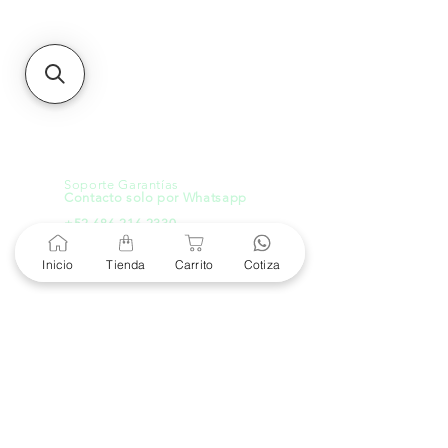
21000, Mexicali, B.C.
HMO
Blvd. Progreso 185, Villa
del Cortes, 83105 Hermosillo,
Son.
contacto@e-proconsa.com
Servicio al Cliente
Mexicali Hermosillo
+52 686 904-4444
Soporte Garantías
Contacto solo por Whatsapp
+52 686 216 2330
Inicio
Tienda
Carrito
Cotiza
Cotizaciones y Soporte
Horario de Atención
8 am a 6 pm
Lunes a viernes
8 am a 4 pm
Sábado
8 am a 4 pm
Domingo