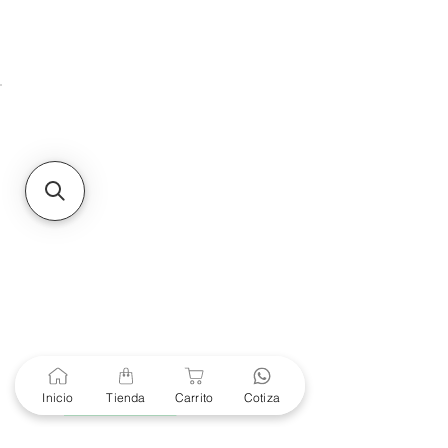
HMO
Unidad de atención a
Sucursales
MXL
Calle del Hospital No.
299Centro Cívico y Comercial
21000, Mexicali, B.C.
HMO
Blvd. Progreso 185, Villa
del Cortes, 83105 Hermosillo,
Son.
contacto@e-proconsa.com
Servicio al Cliente
Mexicali Hermosillo
+52 686 904-4444
Soporte Garantías
Contacto solo por Whatsapp
Inicio
Tienda
Carrito
Cotiza
+52 686 216 2330