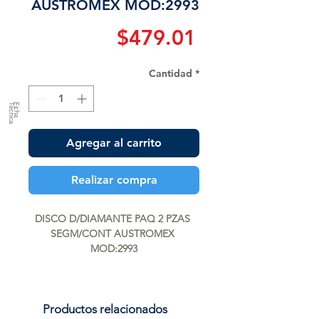
AUSTROMEX MOD:2993
Precio
$479.01
Cantidad
*
a
F
ic
h
a
T
é
c
n
ic
Agregar al carrito
Realizar compra
DISCO D/DIAMANTE PAQ 2 PZAS 
SEGM/CONT AUSTROMEX 
MOD:2993
Productos relacionados