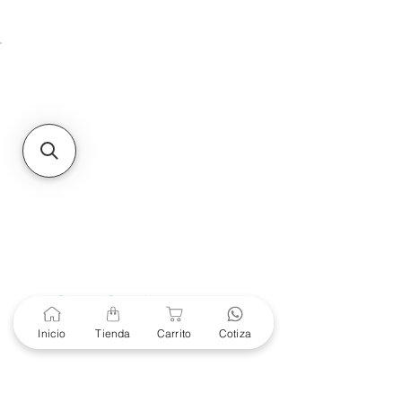
Unidad de atención a
Sucursales
MXL
Calle del Hospital No.
299Centro Cívico y Comercial
21000, Mexicali, B.C.
HMO
Blvd. Progreso 185, Villa
del Cortes, 83105 Hermosillo,
Son.
contacto@e-proconsa.com
Servicio al Cliente
Mexicali Hermosillo
+52 686 904-4444
Soporte Garantías
Contacto solo por Whatsapp
Inicio
Tienda
Carrito
Cotiza
+52 686 216 2330