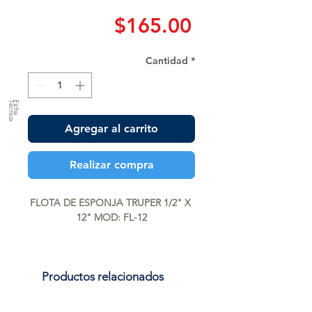
Precio
$165.00
Cantidad
*
a
F
ic
h
a
T
é
c
n
ic
Agregar al carrito
Realizar compra
FLOTA DE ESPONJA TRUPER 1/2" X 
12" MOD: FL-12
Productos relacionados