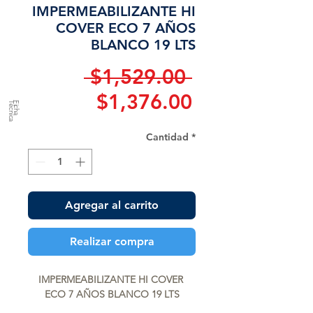
IMPERMEABILIZANTE HI
COVER ECO 7 AÑOS
BLANCO 19 LTS
Precio
 $1,529.00 
Precio
$1,376.00
a
F
ic
h
a
T
é
c
n
ic
de
Cantidad
*
oferta
Agregar al carrito
Realizar compra
IMPERMEABILIZANTE HI COVER 
ECO 7 AÑOS BLANCO 19 LTS