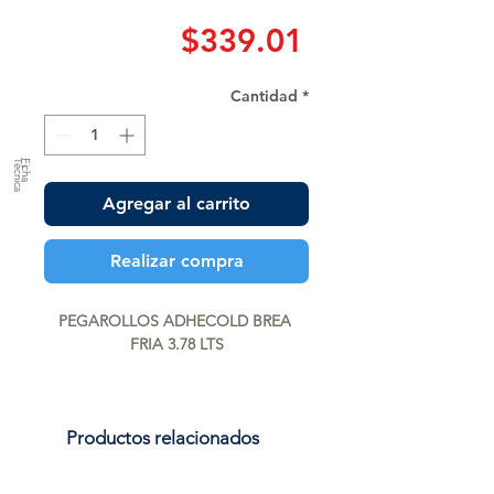
Precio
$339.01
Cantidad
*
a
F
ic
h
a
T
é
c
n
ic
Agregar al carrito
Realizar compra
PEGAROLLOS ADHECOLD BREA 
FRIA 3.78 LTS
Productos relacionados