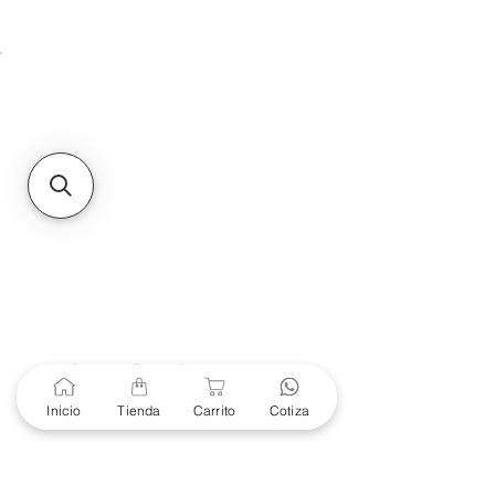
Unidad de atención a
Sucursales
MXL
Calle del Hospital No.
299Centro Cívico y Comercial
21000, Mexicali, B.C.
HMO
Blvd. Progreso 185, Villa
del Cortes, 83105 Hermosillo,
Son.
contacto@e-proconsa.com
Servicio al Cliente
Mexicali Hermosillo
+52 686 904-4444
Soporte Garantías
Contacto solo por Whatsapp
Inicio
Tienda
Carrito
Cotiza
+52 686 216 2330