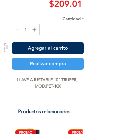
Precio
$209.01
Cantidad
*
a
F
ic
h
a
T
é
c
n
ic
Agregar al carrito
Realizar compra
LLAVE AJUSTABLE 10" TRUPER, 
MOD:PET-10X
Productos relacionados
PROMO
PROMO